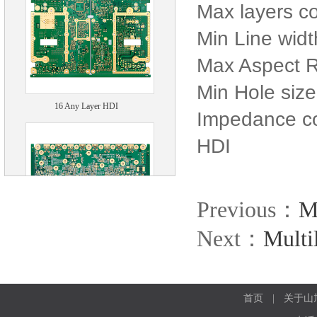
Max layers c
Min Line width
Max Aspect R
Min Hole size(
16 Any Layer HDI
Impedance co
HDI
Previous：
M
Next：
Multi
Multilayer PCB
首页
|
关于山