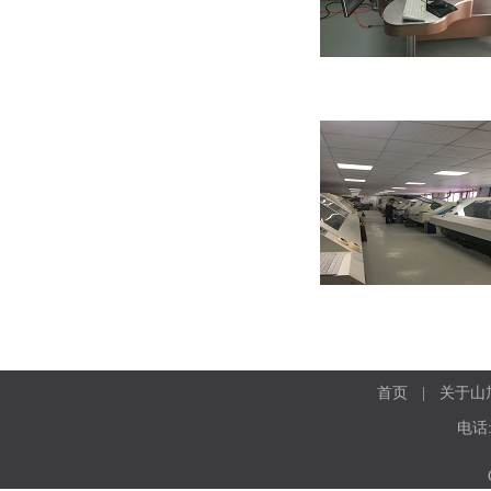
Multi Layer FPC Impedance Control
Multilayer FPC Impedance Control
首页
|
关于山
电话: 
Multilayer FPC Impedance Control