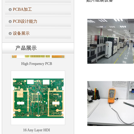
PCBA加工
20 Layers Multilayer PCB
PCB设计能力
设备展示
High Frequency PCB
16 Any Layer HDI